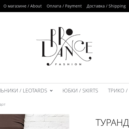
О магазине / About
Оплата / Payment
Доставка / Shipping
ЬНИКИ / LEOTARDS
ЮБКИ / SKIRTS
ТРИКО /
дот
ТУРАН