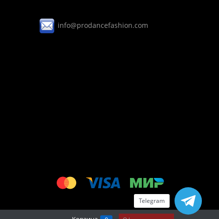
i
nfo@prodancefashion.com
Telegram